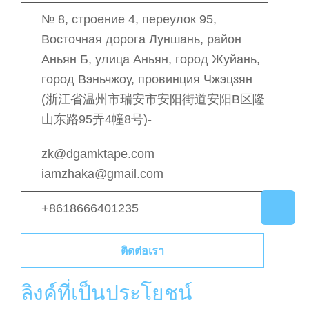
№ 8, строение 4, переулок 95,
Восточная дорога Луншань, район
Аньян Б, улица Аньян, город Жуйань,
город Вэньчжоу, провинция Чжэцзян
(浙江省温州市瑞安市安阳街道安阳B区隆
山东路95弄4幢8号)-
zk@dgamktape.com
iamzhaka@gmail.com
+8618666401235
ติดต่อเรา
ลิงค์ที่เป็นประโยชน์