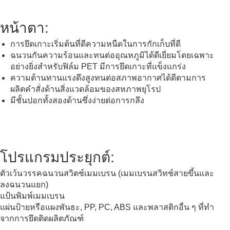
หน้าตา:
การยึดเกาะเริ่มต้นที่ดีความหนืดในการกักเก็บที่ดี
ฉนวนกันความร้อนและทนต่ออุณหภูมิได้ดีเยี่ยมโดยเฉพาะ
อย่างยิ่งสําหรับฟิล์ม PET มีการยึดเกาะที่แข็งแกร่ง
ความต้านทานแรงดึงสูงทนต่อสภาพอากาศได้ดีตามการ
ผลิตคําสั่งด้านสิ่งแวดล้อมของสหภาพยุโรป
มีชั้นปอกทั้งสองด้านซึ่งง่ายต่อการกลึง
เทปสวิตช์เมมเบรน
โปรแกรมประยุกต์:
ตัวเว้นวรรคฉนวนสวิตช์เมมเบรน (เมมเบรนสวิทช์สายขึ้นและ
ลงฉนวนแยก)
แป้นพิมพ์เมมเบรน
แผ่นป้ายหรือแผงพันธะ, PP, PC, ABS และพลาสติกอื่น ๆ ที่ทํา
จากการยึดติดผลิตภัณฑ์