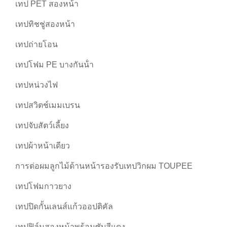
เทป PET สองหน้า
เทปทิชชู่สองหน้า
เทปถ่ายโอน
เทปโฟม PE บางกันน้ํา
เทปหน่วงไฟ
เทปสวิตช์เมมเบรน
เทปจับสัตว์เลี้ยง
เทปผ้าหน้าเดียว
การต่อผมลูกไม้ด้านหน้ารองรับเทปวิกผม TOUPEE
เทปโฟมกาวยาง
เทปปิดกั้นเลนส์แก้วออปติคัล
เทปฟิล์มสองหน้าพร้อมซับสีแดง