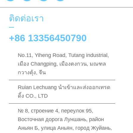
ติดต่อเรา
+86 13356450790
No.11, Yiheng Road, Tutang industrial,
เมือง Changping, เมืองตงกวน, มณฑล
กวางตุ้ง, จีน
Ruian Lechuang นําเข้าและส่งออกเทรด
ดิ้ง CO., LTD
№ 8, строение 4, переулок 95,
Восточная дорога Луншань, район
Аньян Б, улица Аньян, город Жуйань,