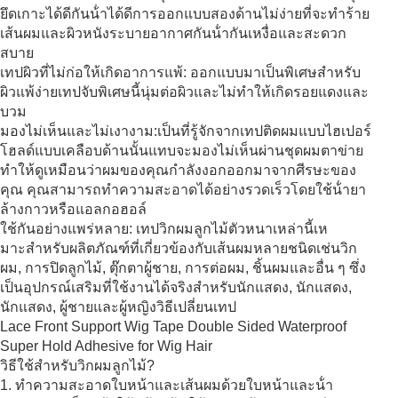
ยึดเกาะได้ดีกันน้ําได้ดีการออกแบบสองด้านไม่ง่ายที่จะทําร้าย
เส้นผมและผิวหนังระบายอากาศกันน้ํากันเหงื่อและสะดวก
สบาย
เทปผิวที่ไม่ก่อให้เกิดอาการแพ้: ออกแบบมาเป็นพิเศษสําหรับ
ผิวแพ้ง่ายเทปจับพิเศษนี้นุ่มต่อผิวและไม่ทําให้เกิดรอยแดงและ
บวม
มองไม่เห็นและไม่เงางาม:เป็นที่รู้จักจากเทปติดผมแบบไฮเปอร์
โฮลด์แบบเคลือบด้านนั้นแทบจะมองไม่เห็นผ่านชุดผมตาข่าย
ทําให้ดูเหมือนว่าผมของคุณกําลังงอกออกมาจากศีรษะของ
คุณ คุณสามารถทําความสะอาดได้อย่างรวดเร็วโดยใช้น้ํายา
ล้างกาวหรือแอลกอฮอล์
ใช้กันอย่างแพร่หลาย: เทปวิกผมลูกไม้ตัวหนาเหล่านี้เห
มาะสําหรับผลิตภัณฑ์ที่เกี่ยวข้องกับเส้นผมหลายชนิดเช่นวิก
ผม, การปิดลูกไม้, ตุ๊กตาผู้ชาย, การต่อผม, ชิ้นผมและอื่น ๆ ซึ่ง
เป็นอุปกรณ์เสริมที่ใช้งานได้จริงสําหรับนักแสดง, นักแสดง,
นักแสดง, ผู้ชายและผู้หญิงวิธีเปลี่ยนเทป
วิธีใช้สําหรับวิกผมลูกไม้?
1. ทําความสะอาดใบหน้าและเส้นผมด้วยใบหน้าและน้ํา