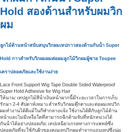
Hold สองด้านสําหรับผมวิก
ผม
ลูกไม้ด้านหน้าสนับสนุนวิกผมเทปกาวสองด้านกันน้ํา Super
Hold กาวสําหรับวิกผมผมต่อผมลูกไม้วิกผมผู้ชาย Toupee
เคราปลอดภัยและใช้งานง่าย
ให้นาน: เทปลูกไม้สีน้ําเงินหน้าผากนี้มีระยะเวลาในการเก็บ
รักษา 2-4 สัปดาห์เหมาะสําหรับวิกผมตุ๊กตาและต่อผมเทปวิก
ผมทํางานได้ดีแม้ในกีฬากลางแจ้ง ใช้งานได้ดีกับลูกไม้ด้าน
หน้าและไม่มีเหงื่อใดที่สามารถฉีกด้ามจับที่หนักหน่วงได้
กันน้ําได้อย่างปลอดภัย: เทปเหนียวเกรดทางการแพทย์ซึ่ง
ปลอดภัยที่จะใช้กับผิวของคุณเทปวิกผมทําจากแถบเทปซึ่งนุ่ม