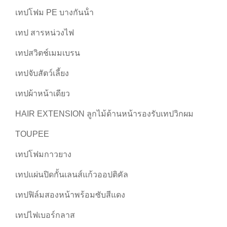
เทปโฟม PE บางกันน้ํา
เทป สารหน่วงไฟ
เทปสวิตช์เมมเบรน
เทปจับสัตว์เลี้ยง
เทปผ้าหน้าเดียว
HAIR EXTENSION ลูกไม้ด้านหน้ารองรับเทปวิกผม
TOUPEE
เทปโฟมกาวยาง
เทปแผ่นปิดกั้นเลนส์แก้วออปติคัล
เทปฟิล์มสองหน้าพร้อมซับสีแดง
เทปไฟเบอร์กลาส