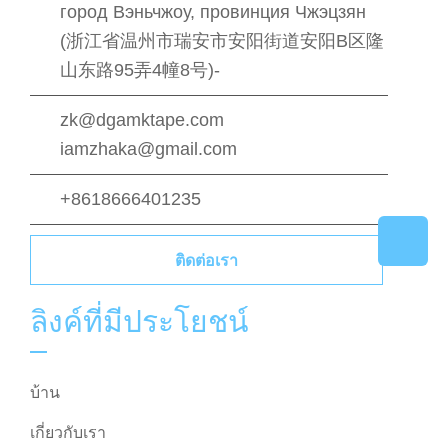
город Вэньчжоу, провинция Чжэцзян
(浙江省温州市瑞安市安阳街道安阳B区隆
山东路95弄4幢8号)-
zk@dgamktape.com
iamzhaka@gmail.com
+8618666401235
ติดต่อเรา
ลิงค์ที่มีประโยชน์
บ้าน
เกี่ยวกับเรา