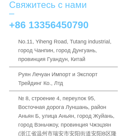
Свяжитесь с нами
+86 13356450790
No.11, Yiheng Road, Tutang industrial,
город Чанпин, город Дунгуань,
провинция Гуандун, Китай
Руян Лечуан Импорт и Экспорт
Трейдинг Ко., Лтд
№ 8, строение 4, переулок 95,
Восточная дорога Луншань, район
Аньян Б, улица Аньян, город Жуйань,
город Вэньчжоу, провинция Чжэцзян
(浙江省温州市瑞安市安阳街道安阳B区隆