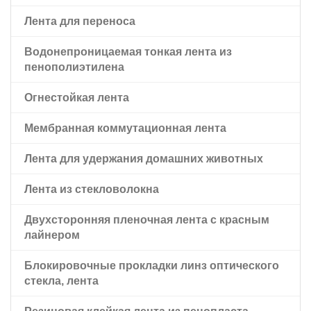
адгезией
домашних животных
Лента для переноса
Двусторонняя черная лента для домашних
Водонепроницаемая тонкая лента из
животных
пенополиэтилена
Двусторонняя лента для домашних животных с
Огнестойкая лента
красным вкладышем для швабры
Мембранная коммутационная лента
Лента для удержания домашних животных
Лента из стекловолокна
Двухсторонняя пленочная лента с красным
лайнером
Блокировочные прокладки линз оптического
стекла, лента