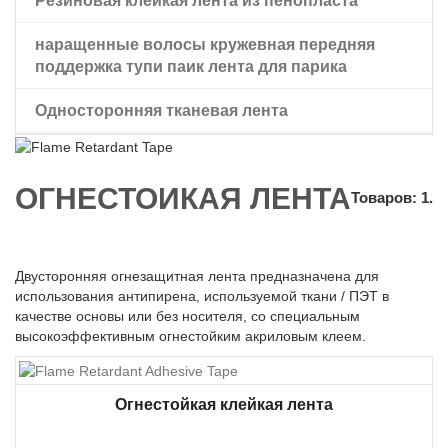
Резиновая клейкая лента из пенопласта
наращенные волосы кружевная передняя
поддержка тупи паик лента для парика
Односторонняя тканевая лента
Парик двусторонний скотч
ОГНЕСТОЙКАЯ ЛЕНТА
Товаров: 1.
Двусторонняя огнезащитная лента предназначена для
использования антипирена, используемой ткани / ПЭТ в
качестве основы или без носителя, со специальным
высокоэффективным огнестойким акриловым клеем.
Огнестойкая клейкая лента