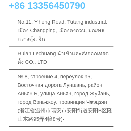
+86 13356450790
No.11, Yiheng Road, Tutang industrial,
เมือง Changping, เมืองตงกวน, มณฑล
กวางตุ้ง, จีน
Ruian Lechuang นําเข้าและส่งออกเทรด
ดิ้ง CO., LTD
№ 8, строение 4, переулок 95,
Восточная дорога Луншань, район
Аньян Б, улица Аньян, город Жуйань,
город Вэньчжоу, провинция Чжэцзян
(浙江省温州市瑞安市安阳街道安阳B区隆
山东路95弄4幢8号)-