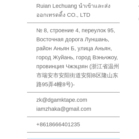
Ruian Lechuang นําเข้าและส่ง
ออกเทรดดิ้ง CO., LTD
№ 8, строение 4, переулок 95,
Восточная дорога Луншань,
район Аньян Б, улица Аньян,
город Жуйань, город Вэньчжоу,
провинция Чжэцзян (浙江省温州
市瑞安市安阳街道安阳B区隆山东
路95弄4幢8号)-
zk@dgamktape.com
iamzhaka@gmail.com
+8618666401235