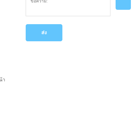
ส่ง
น้า