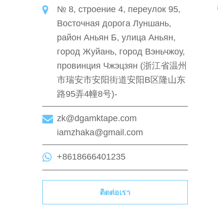
№ 8, строение 4, переулок 95,
Восточная дорога Луншань,
район Аньян Б, улица Аньян,
город Жуйань, город Вэньчжоу,
провинция Чжэцзян (浙江省温州
市瑞安市安阳街道安阳B区隆山东
路95弄4幢8号)-
zk@dgamktape.com
iamzhaka@gmail.com
+8618666401235
ติดต่อเรา