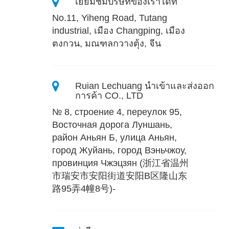
เยี่ยมชมบริษัทของเราได้ที่
No.11, Yiheng Road, Tutang
industrial, เมือง Changping, เมือง
ตงกวน, มณฑลกวางตุ้ง, จีน
Ruian Lechuang นําเข้าและส่งออก
การค้า CO., LTD
№ 8, строение 4, переулок 95,
Восточная дорога Луншань,
район Аньян Б, улица Аньян,
город Жуйань, город Вэньчжоу,
провинция Чжэцзян (浙江省温州
市瑞安市安阳街道安阳B区隆山东
路95弄4幢8号)-