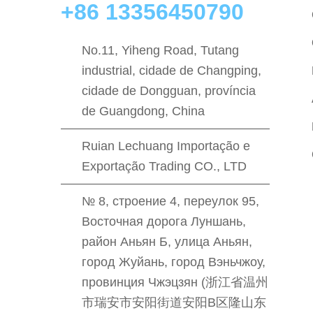
+86 13356450790
No.11, Yiheng Road, Tutang
industrial, cidade de Changping,
cidade de Dongguan, província
de Guangdong, China
Ruian Lechuang Importação e
Exportação Trading CO., LTD
№ 8, строение 4, переулок 95,
Восточная дорога Луншань,
район Аньян Б, улица Аньян,
город Жуйань, город Вэньчжоу,
провинция Чжэцзян (浙江省温州
市瑞安市安阳街道安阳B区隆山东