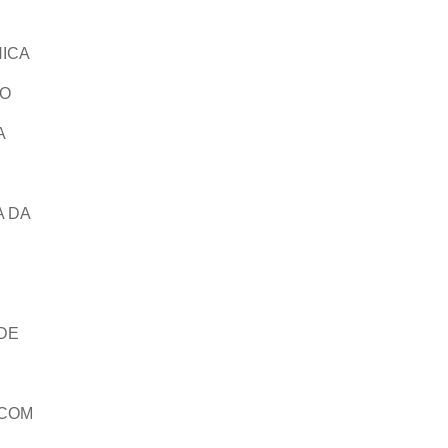
NICA
ÇO
A
A DA
DE
 COM