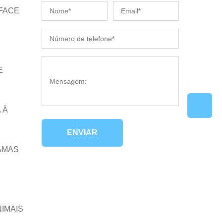
 FACE
E
 À
ENVIAR
AMAS
NIMAIS