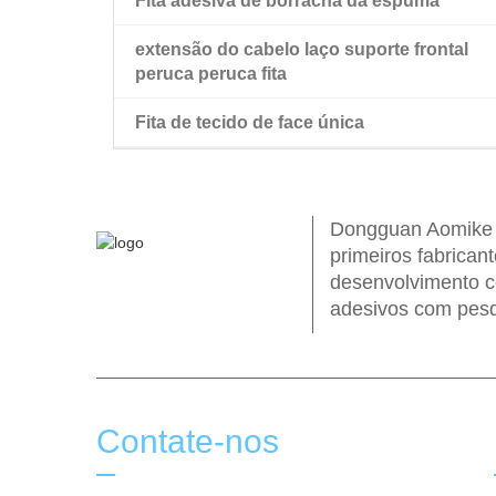
Fita adesiva de borracha da espuma
extensão do cabelo laço suporte frontal
peruca peruca fita
Fita de tecido de face única
peruca dupla face fita
Dongguan Aomike I
primeiros fabrican
desenvolvimento c
adesivos com pesq
Contate-nos