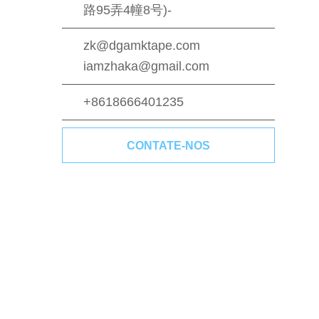
路95弄4幢8号)-
zk@dgamktape.com
iamzhaka@gmail.com
+8618666401235
CONTATE-NOS