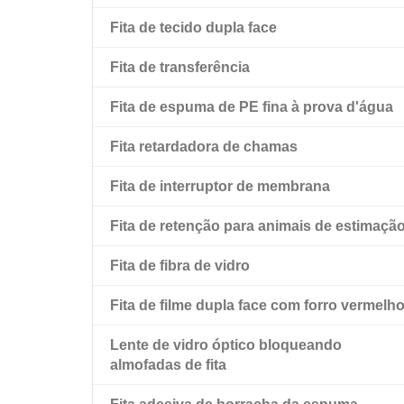
Fita de tecido dupla face
Fita de espuma acrílica de alta ligação Amk
Fita de filme pet transparente de dupla face
Fita de transferência
Fita adesiva preta dupla face para animais
de estimação
Fita de espuma de PE fina à prova d'água
Fita dupla face para animais de estimação
Fita retardadora de chamas
com forro de esfregão vermelho
Fita de interruptor de membrana
Fita de retenção para animais de estimaçã
Fita de fibra de vidro
Fita de filme dupla face com forro vermelh
Lente de vidro óptico bloqueando
almofadas de fita