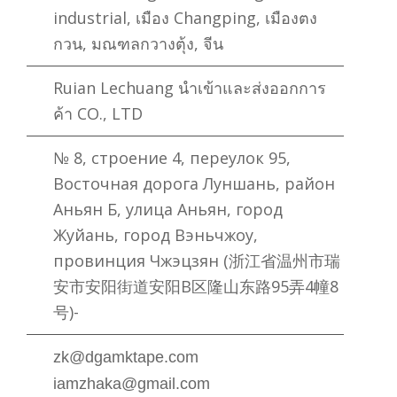
industrial, เมือง Changping, เมืองตง
กวน, มณฑลกวางตุ้ง, จีน
Ruian Lechuang นําเข้าและส่งออกการ
ค้า CO., LTD
№ 8, строение 4, переулок 95,
Восточная дорога Луншань, район
Аньян Б, улица Аньян, город
Жуйань, город Вэньчжоу,
провинция Чжэцзян (浙江省温州市瑞
安市安阳街道安阳B区隆山东路95弄4幢8
号)-
zk@dgamktape.com
iamzhaka@gmail.com