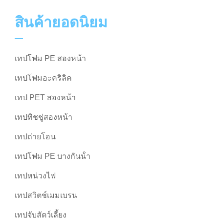
สินค้ายอดนิยม
เทปโฟม PE สองหน้า
เทปโฟมอะคริลิค
เทป PET สองหน้า
เทปทิชชู่สองหน้า
เทปถ่ายโอน
เทปโฟม PE บางกันน้ํา
เทปหน่วงไฟ
เทปสวิตช์เมมเบรน
เทปจับสัตว์เลี้ยง